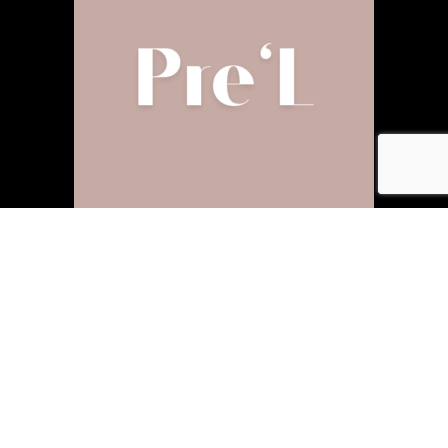
〒320-0806 栃木県宇都宮市中央5-16-9 澁谷ビル２Ｆ
24時間受付はこちら
[営業時間] 10:00〜19:00 ※不定休
24時間WEB予約
Copyright © 宇都宮で白髪染め/ヘアカラーなら【宇都宮市白髪染め白髪ぼかし専門