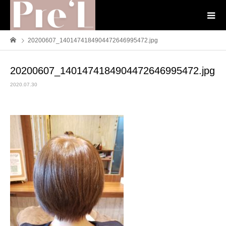
20200607_1401474184904472646995472.jpg
20200607_1401474184904472646995472.jpg
2020.07.30